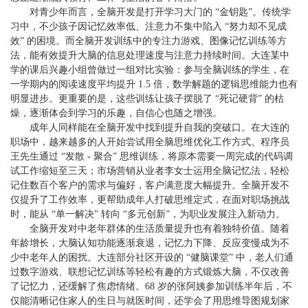
对青少年而言，全脑开发是打开学习大门的 “金钥匙”。传统学
习中，不少孩子因记忆效率低、注意力不集中陷入 “努力却不见成
效” 的困境。而全脑开发训练中的专注力游戏、图像记忆训练等方
法，能有效提升大脑的信息处理速度与注意力持续时间。大连某中
学的课后兴趣小组曾做过一组对比实验：参与全脑训练的学生，在
一学期内的阅读速度平均提升 1.5 倍，数学解题的逻辑思维能力也有
明显进步。更重要的是，这些训练让孩子摆脱了 “死记硬背” 的枯
燥，逐渐体会到学习的乐趣，自信心也随之增强。
成年人同样能在全脑开发中找到提升自我的突破口。在大连的
职场中，越来越多的人开始尝试用全脑思维优化工作方式。程序员
王先生通过 “发散 - 聚合” 思维训练，将原本需要一周完成的代码调
试工作缩短至三天；市场营销从业者李女士运用全脑记忆法，轻松
记住数百个客户的需求与偏好，客户满意度大幅提升。全脑开发不
仅提升了工作效率，更帮助成年人打破思维定式，在面对职场挑战
时，能从 “单一解决” 转向 “多元创新”，为职业发展注入新动力。
全脑开发对中老年群体的生活质量提升也有着独特价值。随着
年龄增长，大脑认知功能逐渐衰退，记忆力下降、反应变慢成为不
少中老年人的困扰。大连部分社区开设的 “健脑课堂” 中，老人们通
过数字游戏、联想记忆训练等轻松有趣的方式锻炼大脑，不仅改善
了记忆力，还缓解了焦虑情绪。68 岁的张阿姨参加训练半年后，不
仅能清晰记住家人的生日与就医时间，还学会了用思维导图规划家