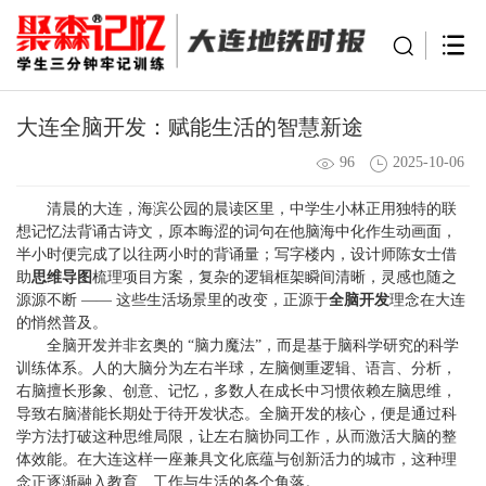
大连全脑开发：赋能生活的智慧新途
96
2025-10-06
清晨的大连，海滨公园的晨读区里，中学生小林正用独特的联
想记忆法背诵古诗文，原本晦涩的词句在他脑海中化作生动画面，
半小时便完成了以往两小时的背诵量；写字楼内，设计师陈女士借
助
思维导图
梳理项目方案，复杂的逻辑框架瞬间清晰，灵感也随之
源源不断 —— 这些生活场景里的改变，正源于
全脑开发
理念在大连
的悄然普及。
全脑开发并非玄奥的 “脑力魔法”，而是基于脑科学研究的科学
训练体系。人的大脑分为左右半球，左脑侧重逻辑、语言、分析，
右脑擅长形象、创意、记忆，多数人在成长中习惯依赖左脑思维，
导致右脑潜能长期处于待开发状态。全脑开发的核心，便是通过科
学方法打破这种思维局限，让左右脑协同工作，从而激活大脑的整
体效能。在大连这样一座兼具文化底蕴与创新活力的城市，这种理
念正逐渐融入教育、工作与生活的各个角落。