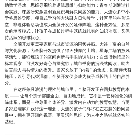
助数学游戏、
思维导图
培养逻辑思维与归纳能力；青春期则通过社
会实践、课题研究激发创新意识与解决问题的能力。大连众多中小
学将思维导图、项目式学习等方法融入日常教学，社区里的科普课
堂、非遗体验活动也成为全脑开发的延伸阵地。这种全方位、多层
次的培养模式，让孩子在成长过程中既练就扎实的知识功底，又保
持活跃的思维状态。
全脑开发更需要家庭与城市资源的同频共振。大连丰富的自然
与文化资源，为全脑开发提供了得天独厚的土壤。星海广场的放风
筝活动，能锻炼孩子的空间判断与手眼协调能力；自然博物馆里的
标本观察，可激发好奇心与探究欲；城市书房的沉浸式阅读，助力
语言能力与共情力的提升。当家长放下 “内卷” 的焦虑，以陪伴代替
施压，以引导代替灌输，全脑开发便会成为孩子成长路上的自然养
分。
在这座兼具浪漫与理性的城市里，全脑开发正在回归教育的本
质 —— 让每个孩子都能全面、自由地成长。它不是一套标准化的训
练体系，而是一种尊重个体差异、激发内在动力的教育智慧。当更
多家庭理解并践行这一理念，大连的孩子们终将在左右脑的协同发
展中，拥有更开阔的视野、更灵活的思维，为人生之路铺就坚实的
基础。