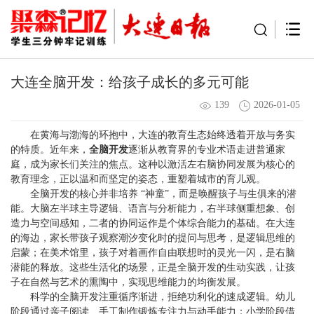
大连全脑开发：给孩子成长的多元可能
139
2026-01-05
在黄海与渤海的环抱中，大连的教育生态始终透着开放与务实
的特质。近年来，
全脑开发
逐渐从教育界的专业术语走进普通家
庭，成为家长们关注的焦点。这种以激活左右脑协同发展为核心的
教育理念，正以温和而坚定的姿态，重塑着城市的育儿观。
全脑开发的核心并非培养 “神童”，而是唤醒孩子与生俱来的潜
能。大脑左半球主导逻辑、语言与分析能力，右半球侧重想象、创
造力与空间感知，二者的协同运作是个体综合能力的基础。在大连
的海边，家长带孩子观察潮汐变化时的提问与思考，是逻辑思维的
启蒙；在美术馆里，孩子对着画作自由联想时的灵光一闪，是右脑
潜能的释放。这些生活化的场景，正是全脑开发的生动实践，让孩
子在自然与艺术的熏陶中，实现思维能力的均衡发展。
科学的全脑开发注重循序渐进，拒绝功利化的速成逻辑。幼儿
阶段通过亲子阅读、手工制作锻炼专注力与动手能力；小学阶段借